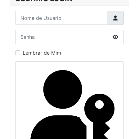
Nome de Usuário
Senha
Mostrar S
Lembrar de Mim