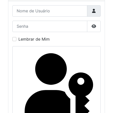
Nome de Usuário
Senha
Mostrar S
Lembrar de Mim