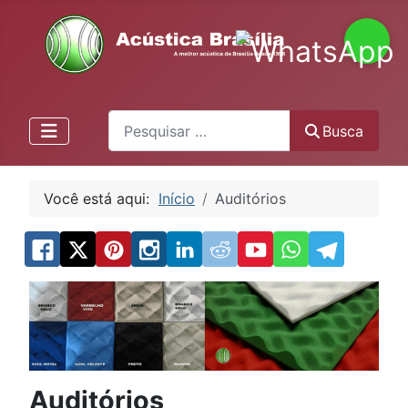
Pesquisa
Busca
Você está aqui:
Início
Auditórios
Auditórios