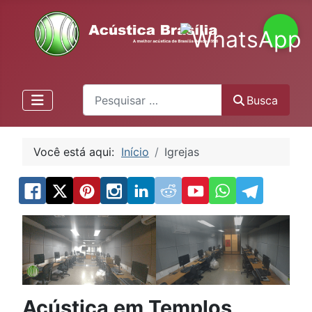
Pesquisa
Busca
Você está aqui:
Início
Igrejas
Acústica em Templos