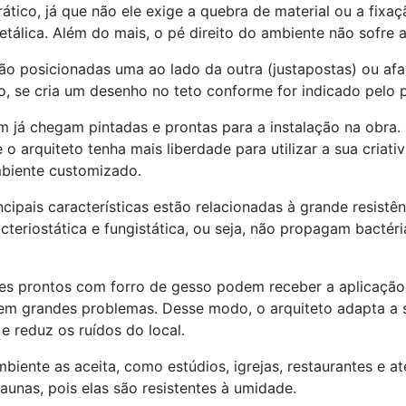
rático, já que não ele exige a quebra de material ou a fixa
etálica. Além do mais, o pé direito do ambiente não sofre a
ão posicionadas uma ao lado da outra (justapostas) ou afa
 se cria um desenho no teto conforme for indicado pelo p
 já chegam pintadas e prontas para a instalação na obra. 
 o arquiteto tenha mais liberdade para utilizar a sua criati
mbiente customizado.
ncipais características estão relacionadas à grande resistê
cteriostática e fungistática, ou seja, não propagam bactéri
es prontos com forro de gesso podem receber a aplicação
sem grandes problemas. Desse modo, o arquiteto adapta a 
 e reduz os ruídos do local.
biente as aceita, como estúdios, igrejas, restaurantes e 
saunas, pois elas são resistentes à umidade.