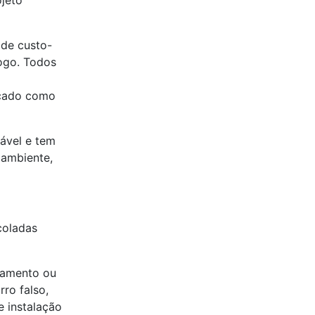
jeto
 de custo-
ogo. Todos
icado como
lável e tem
 ambiente,
coladas
namento ou
rro falso,
e instalação