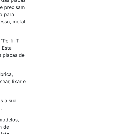
 das placas
ue precisam
lo para
esso, metal
“Perfil T
. Esta
s placas de
brica,
ear, lixar e
s a sua
.
modelos,
m de