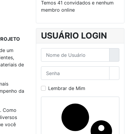
Temos 41 convidados e nenhum
membro online
USUÁRIO LOGIN
PROJETO
 de um
Nome de Usuário
ientes,
ateriais de
Senha
Mostrar
mais
Lembrar de Mim
sempenho da
il. Como
diversos
ue você