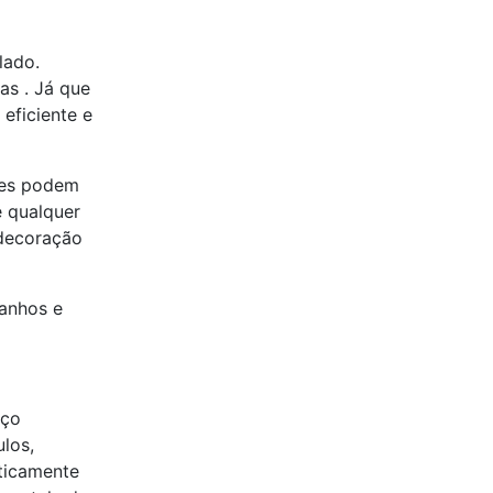
lado.
as . Já que
eficiente e
les podem
e qualquer
 decoração
manhos e
aço
los,
sticamente