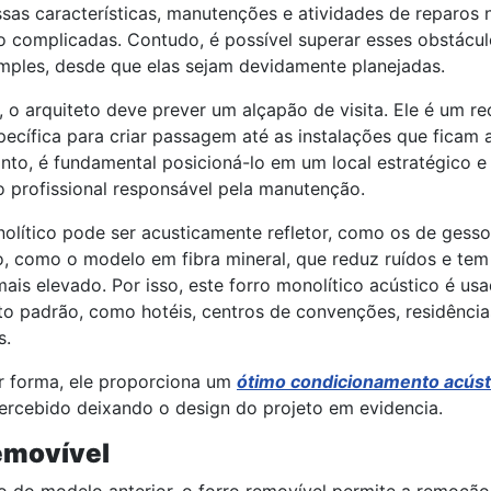
sas características, manutenções e atividades de reparos 
o complicadas. Contudo, é possível superar esses obstácu
mples, desde que elas sejam devidamente planejadas.
 o arquiteto deve prever um alçapão de visita. Ele é um r
ecífica para criar passagem até as instalações que ficam 
anto, é fundamental posicioná-lo em um local estratégico e 
 profissional responsável pela manutenção.
olítico pode ser acusticamente refletor, como os de gess
o, como o modelo em fibra mineral, que reduz ruídos e te
is elevado. Por isso, este forro monolítico acústico é us
to padrão, como hotéis, centros de convenções, residência
s.
r forma, ele proporciona um
ótimo condicionamento acúst
ercebido deixando o design do projeto em evidencia.
emovível