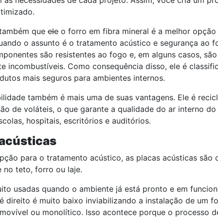
as necessidades de cada projeto. Assim, você cria um pro
otimizado.
 também que
ele
o forro em fibra mineral é a melhor opção
uando o assunto é o tratamento acústico e segurança ao f
ponentes são resistentes ao fogo e, em alguns casos, são
e incombustíveis. Como consequência disso, ele é classif
dutos mais seguros para ambientes internos.
ilidade também é mais uma de suas vantagens. Ele é recic
ão de voláteis, o que garante a qualidade do ar interno do
olas, hospitais, escritórios e auditórios.
 acústicas
ção para o tratamento acústico, as placas acústicas são 
 no teto, forro ou laje.
uito usadas quando o ambiente já está pronto e em funcio
 direito é muito baixo inviabilizando a instalação de um fo
emovível ou monolítico. Isso acontece porque o processo d