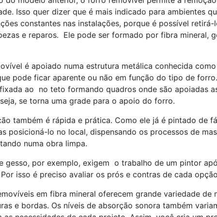
o do modelo anterior, o forro removível permite a remoção
ade. Isso quer dizer que é mais indicado para ambientes q
ões constantes nas instalações, porque é possível retirá-
mpezas e reparos. Ele pode ser formado por fibra mineral, g
.
ovível é apoiado numa estrutura metálica conhecida como 
 que pode ficar aparente ou não em função do tipo de forro
é fixada ao no teto formando quadros onde são apoiadas a
seja, se torna uma grade para o apoio do forro.
ção também é rápida e prática. Como ele já é pintado de fá
s posicioná-lo no local, dispensando os processos de mass
ultando numa obra limpa.
e gesso, por exemplo, exigem o trabalho de um pintor apó
or isso é preciso avaliar os prós e contras de cada opção
emovíveis em fibra mineral oferecem grande variedade de 
uras e bordas. Os níveis de absorção sonora também varia