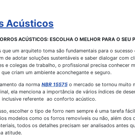
s Acústicos
FORROS ACÚSTICOS: ESCOLHA O MELHOR PARA O SEU 
s que um arquiteto toma são fundamentais para o sucesso
ém de adotar soluções sustentáveis e saber dialogar com cl
s e colegas de trabalho, o profissional precisa conhecer m
e que criam um ambiente aconchegante e seguro.
çamento da norma
NBR 15575
o mercado se tornou muito 
final, ela menciona a importância de vários índices de de
 inclusive referente ao conforto acústico.
sso, escolher o tipo de forro nem sempre é uma tarefa fác
rios modelos como os forros removíveis ou não, além dos 
teriais, todos os detalhes precisam ser analisados antes q
a atitude.