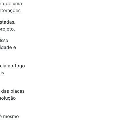
ção de uma
lterações.
stadas.
rojeto.
Isso
vidade e
ncia ao fogo
as
 das placas
solução
até mesmo