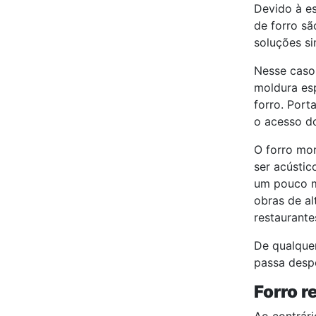
Devido à es
de forro sã
soluções si
Nesse caso,
moldura esp
forro. Port
o acesso do
O forro mon
ser acústic
um pouco ma
obras de al
restaurante
De qualque
passa desp
Forro
r