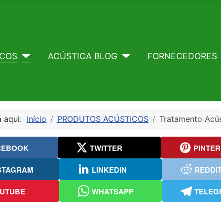
ICOS
ACÚSTICA BLOG
FORNECEDORES
á aqui:
Início
PRODUTOS ACÚSTICOS
Tratamento Acús
CEBOOK
TWITTER
PINTER
STAGRAM
LINKEDIN
REDDI
UTUBE
WHATSAPP
TELEG