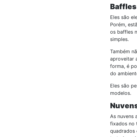
Baffles
Eles são e
Porém, est
os baffles 
simples.
Também não
aproveitar 
forma, é po
do ambient
Eles são p
modelos.
Nuvens
As nuvens a
fixados no 
quadrados e