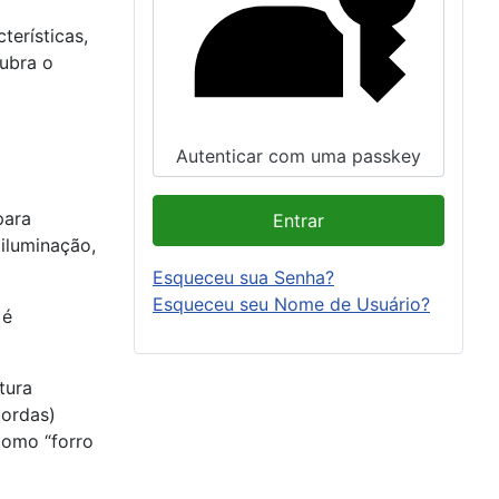
terísticas,
ubra o
Autenticar com uma passkey
para
Entrar
 iluminação,
Esqueceu sua Senha?
Esqueceu seu Nome de Usuário?
 é
tura
bordas)
como “forro