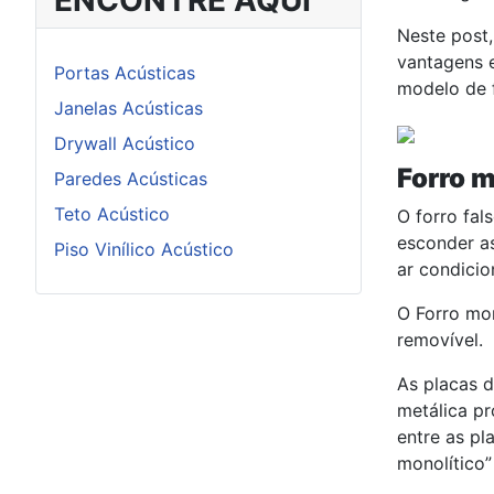
ENCONTRE AQUI
Neste post,
vantagens e
Portas Acústicas
modelo de f
Janelas Acústicas
Drywall Acústico
Forro m
Paredes Acústicas
Teto Acústico
O forro fal
esconder as
Piso Vinílico Acústico
ar condicio
O Forro mon
removível.
As placas d
metálica p
entre as pl
monolítico”