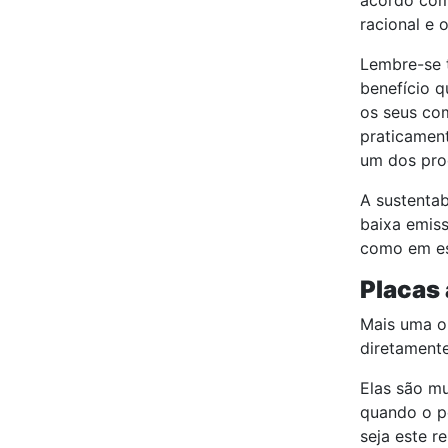
acordo com 
racional e 
Lembre-se
benefício q
os seus com
praticament
um dos pro
A sustentab
baixa emiss
como em esc
Placas
Mais uma op
diretamente
Elas são m
quando o pé
seja este r