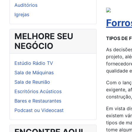
Auditórios
Igrejas
Forro
MELHORE SEU
TIPOS DE 
NEGÓCIO
As decisõe
projeto, al
Estúdio Rádio TV
fornecedore
qualidade 
Sala de Máquinas
Sala de Reunião
Com o lan
exigente, a
Escritórios Acústicos
construção,
Bares e Restaurantes
Em vista di
Podcast ou Videocast
existem vá
tipos de ma
tome algum