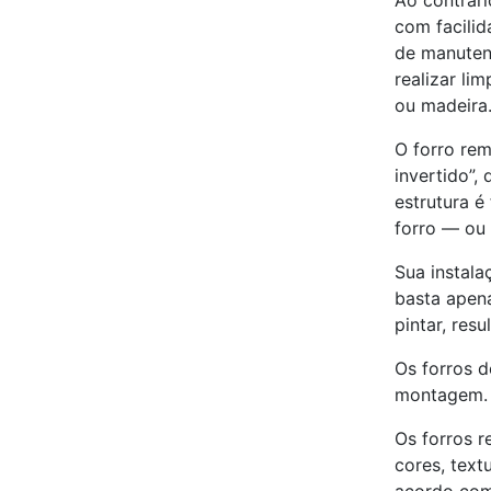
Ao contrári
com facilid
de manutenç
realizar li
ou madeira
O forro rem
invertido”,
estrutura 
forro — ou 
Sua instala
basta apena
pintar, res
Os forros d
montagem. P
Os forros r
cores, text