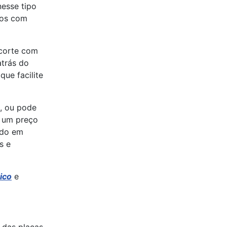
nesse tipo
los com
ecorte com
atrás do
que facilite
o, ou pode
m um preço
ado em
s e
ico
e