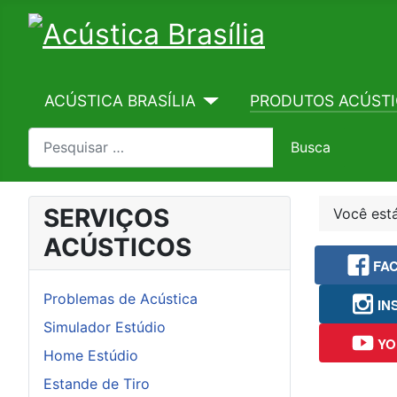
ACÚSTICA BRASÍLIA
PRODUTOS ACÚST
Pesquisa
Busca
SERVIÇOS
Você est
ACÚSTICOS
FA
Problemas de Acústica
IN
Simulador Estúdio
YO
Home Estúdio
Estande de Tiro